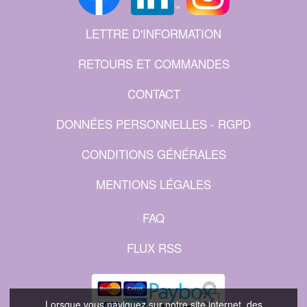
LETTRE D'INFORMATION
RETOURS ET COMMANDES
CONTACT
DONNÉES PERSONNELLES - RGPD
CONDITIONS GÉNÉRALES
MENTIONS LÉGALES
FAQ
FLUX RSS
Lorsque vous naviguez sur notre site internet, des