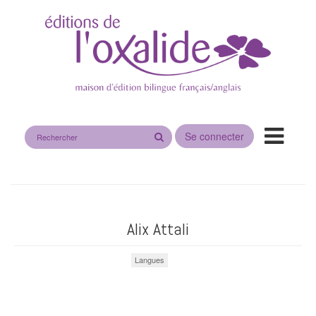
Rechercher
Se connecter
sur
le
site
Alix Attali
Langues