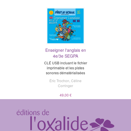
Enseigner l'anglais en
4e/3e SEGPA
CLÉ USB incluant le fichier
imprimable et les pistes
sonores dématérialisées
Éric Trochon
,
Céline
Corringer
49,00 €