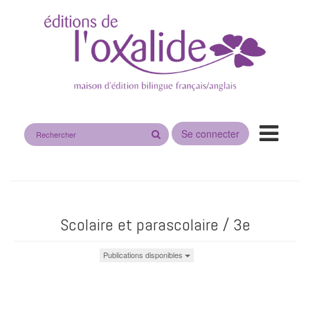
Rechercher
Se connecter
sur
le
site
Scolaire et parascolaire / 3e
Publications disponibles