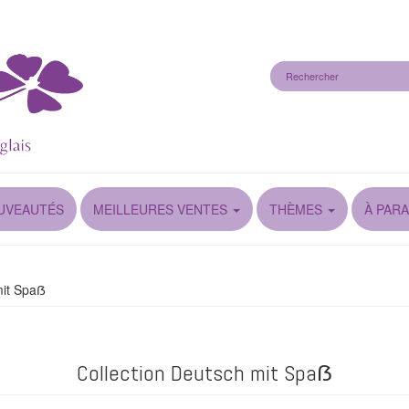
UVEAUTÉS
MEILLEURES VENTES
THÈMES
À PARA
mit Spaẞ
Collection Deutsch mit Spaẞ