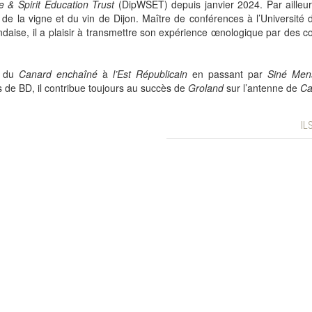
e & Spirit Education Trust
(DipWSET) depuis janvier 2024. Par ailleurs,
re de la vigne et du vin de Dijon. Maître de conférences à l’Université
landaise, il a plaisir à transmettre son expérience œnologique par des c
, du
Canard enchaîné
à
l’Est Républicain
en passant par
Siné Men
 de BD, il contribue toujours au succès de
Groland
sur l’antenne de
Ca
IL