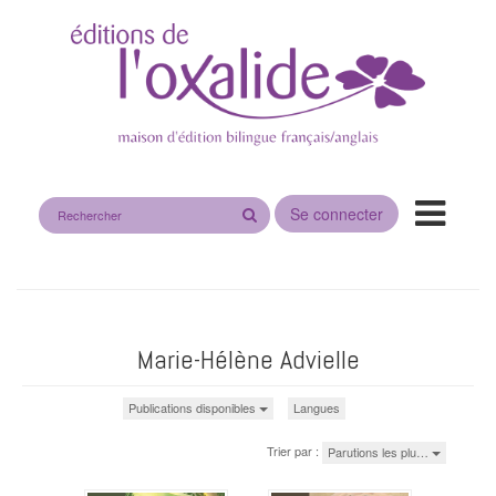
Rechercher
Se connecter
sur
le
site
Marie-Hélène Advielle
Publications disponibles
Langues
Trier par :
Parutions les plu…