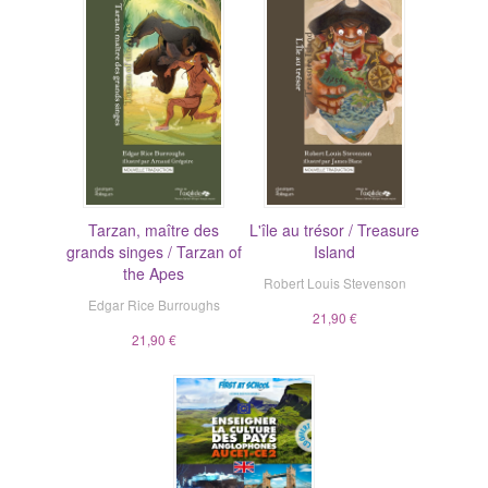
Tarzan, maître des
L'île au trésor / Treasure
grands singes / Tarzan of
Island
the Apes
Robert Louis Stevenson
Edgar Rice Burroughs
21,90 €
21,90 €