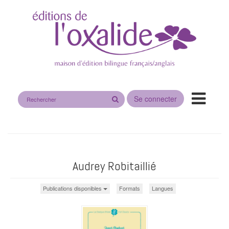
Rechercher
Se connecter
sur
le
site
Audrey Robitaillié
Publications disponibles
Formats
Langues