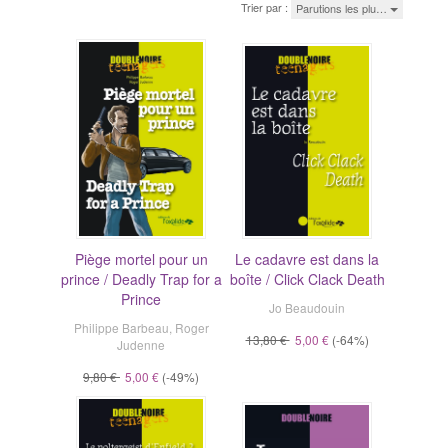
Trier par :
Parutions les plu…
Piège mortel pour un
Le cadavre est dans la
prince / Deadly Trap for a
boîte / Click Clack Death
Prince
Jo Beaudouin
Philippe Barbeau
,
Roger
13,80 €
5,00 €
(-64%)
Judenne
9,80 €
5,00 €
(-49%)