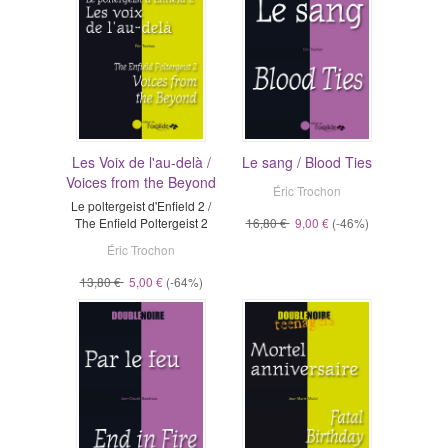
Les Voix de l'au-delà /
Le sang / Blood Ties
Voices from the Beyond
Éric Trochon
Le poltergeist d'Enfield 2 /
The Enfield Poltergeist 2
16,80 €
9,00 €
(-46%)
Éric Trochon
13,80 €
5,00 €
(-64%)