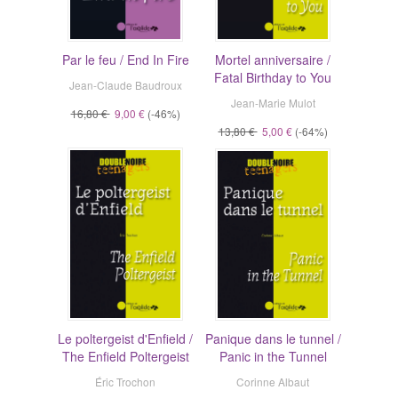
Par le feu / End In Fire
Mortel anniversaire /
Fatal Birthday to You
Jean-Claude Baudroux
Jean-Marie Mulot
16,80 €
9,00 €
(-46%)
13,80 €
5,00 €
(-64%)
Le poltergeist d'Enfield /
Panique dans le tunnel /
The Enfield Poltergeist
Panic in the Tunnel
Éric Trochon
Corinne Albaut