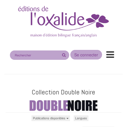
Rechercher
Se connecter
sur
le
site
Collection Double Noire
Publications disponibles
Langues