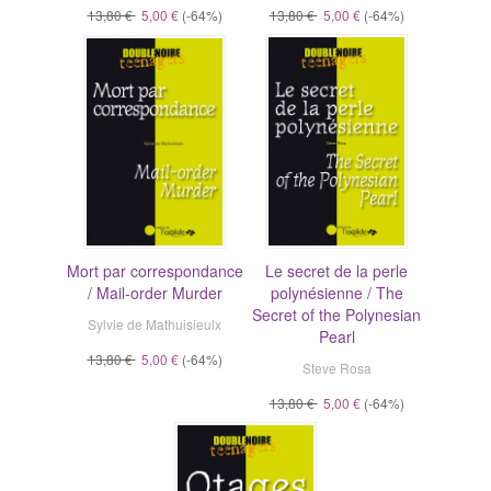
13,80 €
5,00 €
(-64%)
13,80 €
5,00 €
(-64%)
Mort par correspondance
Le secret de la perle
/ Mail-order Murder
polynésienne / The
Secret of the Polynesian
Sylvie de Mathuisieulx
Pearl
13,80 €
5,00 €
(-64%)
Steve Rosa
13,80 €
5,00 €
(-64%)