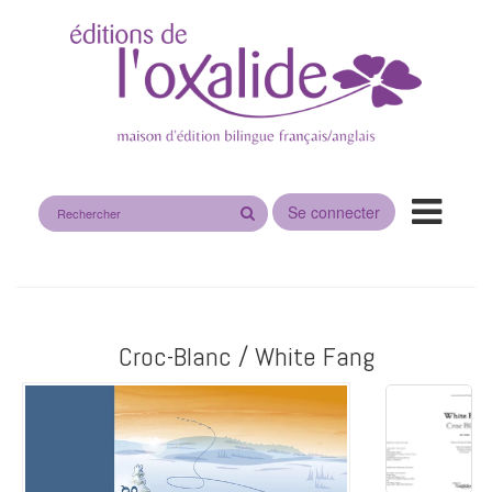
Rechercher
Se connecter
sur
le
site
Croc-Blanc / White Fang